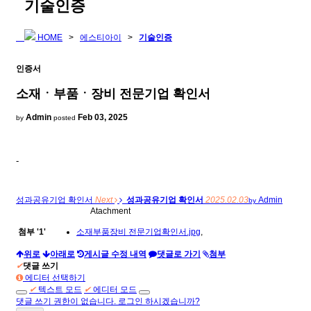
기술인증
HOME
>
에스티아이
>
기술인증
인증서
소재ㆍ부품ㆍ장비 전문기업 확인서
Admin
Feb 03, 2025
by
posted
-
성과공유기업 확인서
Next
성과공유기업 확인서
2025.02.03
Admin
by
Atachment
첨부
'
1
'
소재부품장비 전문기업확인서.jpg
,
위로
아래로
게시글 수정 내역
댓글로 가기
첨부
✔
댓글 쓰기
에디터 선택하기
✔
텍스트 모드
✔
에디터 모드
댓글 쓰기 권한이 없습니다. 로그인 하시겠습니까?