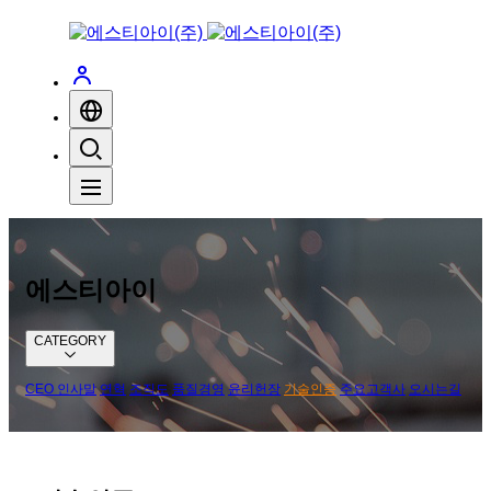
에스티아이
CATEGORY
CEO 인사말
연혁
조직도
품질경영
윤리헌장
기술인증
주요고객사
오시는길