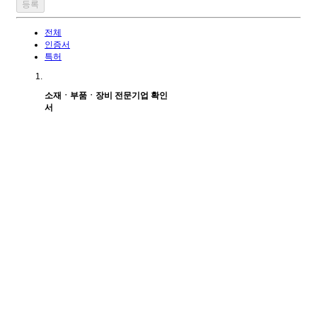
전체
인증서
특허
소재ㆍ부품ㆍ장비 전문기업 확인
서